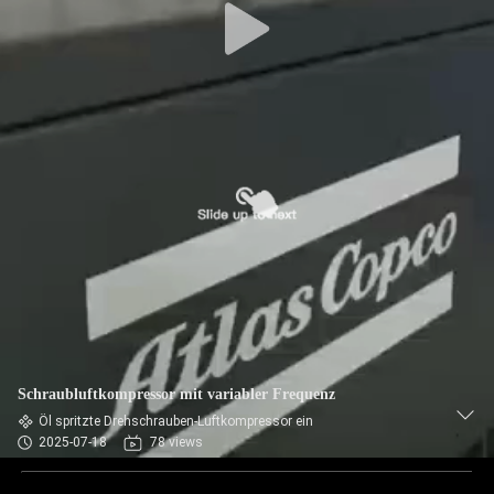
Schraubluftkompressor mit variabler Frequenz
Öl spritzte Drehschrauben-Luftkompressor ein
2025-07-18
78 views