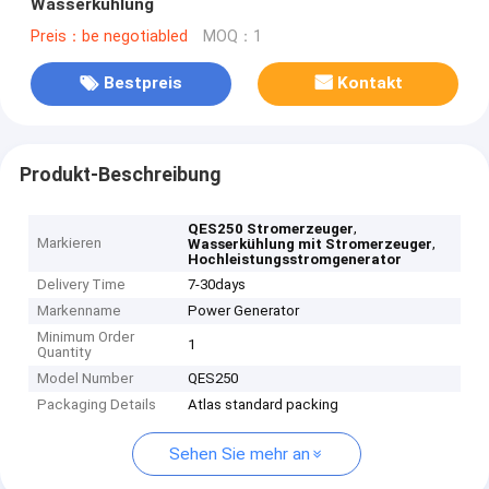
Wasserkühlung
Preis：be negotiabled
MOQ：1
Bestpreis
Kontakt
Produkt-Beschreibung
,
QES250 Stromerzeuger
Markieren
,
Wasserkühlung mit Stromerzeuger
Hochleistungsstromgenerator
Delivery Time
7-30days
Markenname
Power Generator
Minimum Order
1
Quantity
Model Number
QES250
Packaging Details
Atlas standard packing
Sehen Sie mehr an