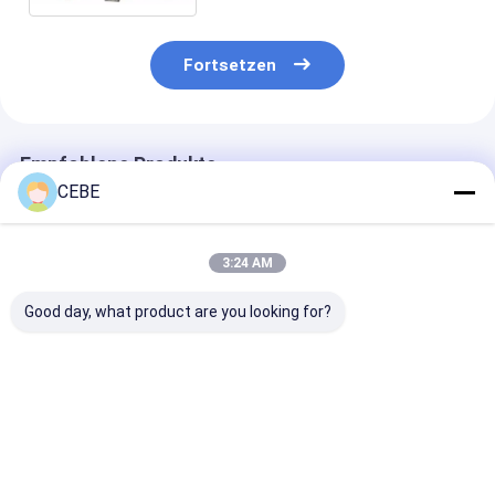
Fortsetzen
Empfohlene Produkte
CEBE
3:24 AM
Good day, what product are you looking for?
QES 9 Elektrische
Stromgenerator
QES325
Hebe-
QES40 offenen Typs
Stromgenerato
Stromgenerator
für die
vielseitige und
Ideale Stromlösung
ununterbrochene
zuverlässige 
für Ihr Unternehmen
Stromversorgung
für den Strom
Bestpreis
Bestpreis
Bestprei
und Industriebedarf
Ihres Unterne