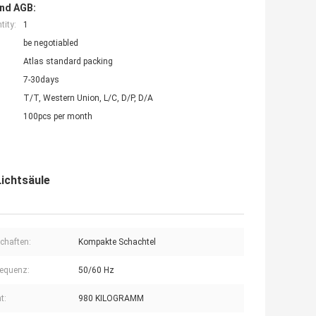
nd AGB:
ity:
1
be negotiabled
Atlas standard packing
7-30days
T/T, Western Union, L/C, D/P, D/A
100pcs per month
Lichtsäule
chaften:
Kompakte Schachtel
equenz:
50/60 Hz
t:
980 KILOGRAMM