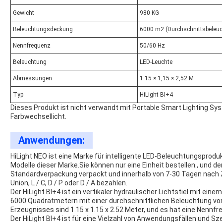
Gewicht
980 KG
Beleuchtungsdeckung
6000 m2 (Durchschnittsbeleuc
Nennfrequenz
50/60 Hz
Beleuchtung
LED-Leuchte
Abmessungen
1.15 × 1,15 × 2,52 M
Typ
HiLight BI+4
Dieses Produkt ist nicht verwandt mit Portable Smart Lighting S
Farbwechsellicht.
Anwendungen:
HiLight NEO ist eine Marke für intelligente LED-Beleuchtungsprodukt
Modelle dieser Marke.Sie können nur eine Einheit bestellen., und der
Standardverpackung verpackt und innerhalb von 7-30 Tagen nach Za
Union, L / C, D / P oder D / A bezahlen.
Der HiLight BI+4 ist ein vertikaler hydraulischer Lichtstiel mit ein
6000 Quadratmetern mit einer durchschnittlichen Beleuchtung v
Erzeugnisses sind 1.15 x 1.15 x 2.52 Meter, und es hat eine Nennf
Der HiLight BI+4 ist für eine Vielzahl von Anwendungsfällen und Sz