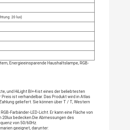
htung: 20 lux)
ystem, Energieeinsparende Haushaltslampe, RGB-
e, und HiLight BI+4 ist eines der beliebtesten
 Preis ist verhandelbar. Das Produkt wird in Atlas
hlung geliefert. Sie können über T / T, Western
em RGB-Farbänder-LED-Licht. Er kann eine Fläche von
on 20lux bedecken.Die Abmessungen des
requenz von 50/60Hz.
enarien geeignet, darunter: