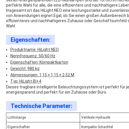
seinen energiesparenden LED-Glühlampen und der fortschrittliche
perfekte Wahl für alle, die eine effizientere und nachhaltigere L
Insgesamt ist das HiLight NEO eine leistungsstarke und zuverlässig
von Anwendungen eignet.Egal, ob Sie einen großen Außenbereich 
effizienteres und nachhaltigeres Zuhause oder Geschäftsumfeld s
Wahl.
Eigenschaften:
Produktname: HiLight NEO
Nennfrequenz: 50/60 Hz
Eigenschaften: Kompaktkarton
Gewicht: 980 kg
Abmessungen: 1,15 × 1,15 × 2,52 M
Typ: HiLight BI+4
Dieses tragbare intelligente Beleuchtungssystem ist perfekt für j
energiesparend und perfekt für ein Zuhause oder Büro.
Technische Parameter:
Lichtstange
Vertikale Hydraulik
Eigenschaften
Kompakte Schachtel