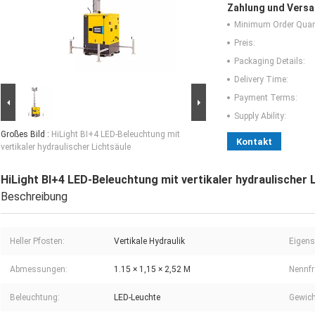
Zahlung und Versa
Minimum Order Quant
Preis:
Packaging Details:
Delivery Time:
Payment Terms:
Supply Ability:
Großes Bild :
HiLight BI+4 LED-Beleuchtung mit
Kontakt
vertikaler hydraulischer Lichtsäule
HiLight BI+4 LED-Beleuchtung mit vertikaler hydraulischer 
Beschreibung
Heller Pfosten:
Vertikale Hydraulik
Eigens
Abmessungen:
1.15 × 1,15 × 2,52 M
Nennfr
Beleuchtung:
LED-Leuchte
Gewich