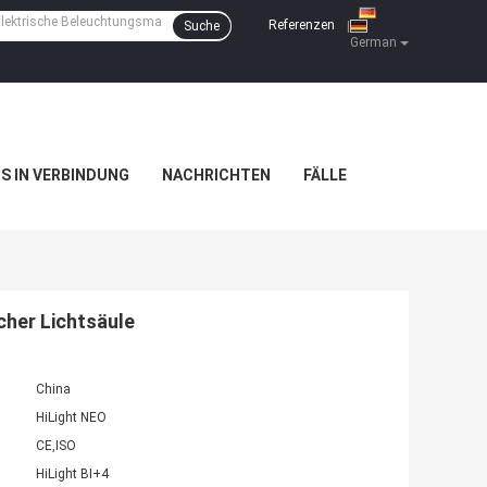
Referenzen
Suche
|
German
NS IN VERBINDUNG
NACHRICHTEN
FÄLLE
cher Lichtsäule
China
HiLight NEO
CE,ISO
HiLight BI+4