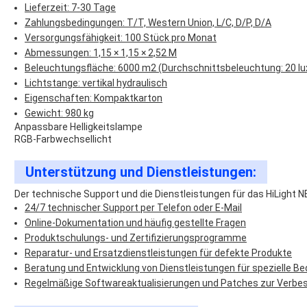
Lieferzeit: 7-30 Tage
Zahlungsbedingungen: T/T, Western Union, L/C, D/P, D/A
Versorgungsfähigkeit: 100 Stück pro Monat
Abmessungen: 1,15 × 1,15 × 2,52 M
Beleuchtungsfläche: 6000 m2 (Durchschnittsbeleuchtung: 20 lu
Lichtstange: vertikal hydraulisch
Eigenschaften: Kompaktkarton
Gewicht: 980 kg
Anpassbare Helligkeitslampe
RGB-Farbwechsellicht
Unterstützung und Dienstleistungen:
Der technische Support und die Dienstleistungen für das HiLight
24/7 technischer Support per Telefon oder E-Mail
Online-Dokumentation und häufig gestellte Fragen
Produktschulungs- und Zertifizierungsprogramme
Reparatur- und Ersatzdienstleistungen für defekte Produkte
Beratung und Entwicklung von Dienstleistungen für spezielle Be
Regelmäßige Softwareaktualisierungen und Patches zur Verbes