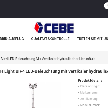
BRIK-AUSFLUG
QUALITÄTSKONTROLLE
TRETEN SIE MIT U
t BI+4 LED-Beleuchtung Mit Vertikaler Hydraulischer Lichtsäule
HiLight BI+4 LED-Beleuchtung mit vertikaler hydraulis
Produktdetails:
Place of Origin:
Markenname:
Zertifizierung:
Model Number: