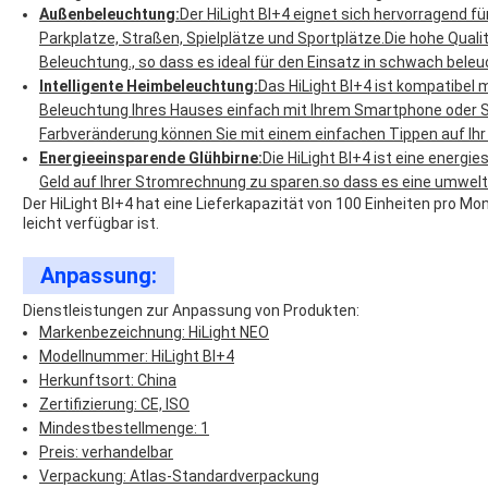
Außenbeleuchtung:
Der HiLight BI+4 eignet sich hervorragend
Parkplatze, Straßen, Spielplätze und Sportplätze.Die hohe Qualit
Beleuchtung., so dass es ideal für den Einsatz in schwach beleu
Intelligente Heimbeleuchtung:
Das HiLight BI+4 ist kompatibel
Beleuchtung Ihres Hauses einfach mit Ihrem Smartphone oder 
Farbveränderung können Sie mit einem einfachen Tippen auf Ihr
Energieeinsparende Glühbirne:
Die HiLight BI+4 ist eine energi
Geld auf Ihrer Stromrechnung zu sparen.so dass es eine umweltf
Der HiLight BI+4 hat eine Lieferkapazität von 100 Einheiten pro Mo
leicht verfügbar ist.
Anpassung:
Dienstleistungen zur Anpassung von Produkten:
Markenbezeichnung: HiLight NEO
Modellnummer: HiLight BI+4
Herkunftsort: China
Zertifizierung: CE, ISO
Mindestbestellmenge: 1
Preis: verhandelbar
Verpackung: Atlas-Standardverpackung