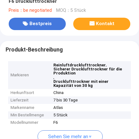
F6 Drucklufttrockner
Preis：be negotiated
MOQ：5 Stück
Bestpreis
Kontakt
Produkt-Beschreibung
,
Reinluftdrucklufttrockner
Sicherer Drucklufttrockner für die
Produktion
Markieren
,
Drucklufttrockner mit einer
Kapazität von 30 kg
Herkunftsort
China
Lieferzeit
7 bis 30 Tage
Markenname
Atlas
Min Bestellmenge
5 Stück
Modellnummer
F6
Sehen Sie mehr an