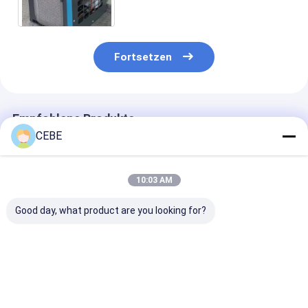
Fortsetzen
Empfohlene Produkte
CEBE
10:03 AM
Good day, what product are you looking for?
Einfache Installation
Digitale
Plug and Play
und Bedienung Plug
Drucklufttrockner
Drucklufttroc
and Play
für einfache
Drucklufttrockner
Installation u
F45
Bedienung
Bestpreis
Bestpreis
Bestprei