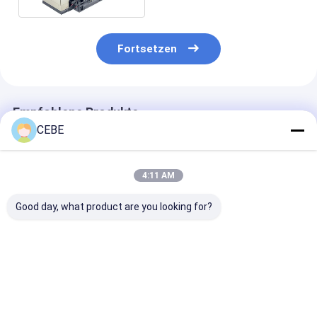
Fortsetzen
Empfohlene Produkte
CEBE
4:11 AM
Good day, what product are you looking for?
Ölfreier
Ölfreier
Zentrifugal ölf
Schraubenkompressor
Luftkompressor
Schraubenluf
LFx2.0-10 9,1 m³/h
LFx2.0-10 Maximaler
Ölfreier
Arbeitsdruck 10 Bar
Schraubenkompressor
9,1 m³h Industrielle
Bestpreis
Bestpreis
Bestprei
für den
Luftlösung
kontinuierlichen