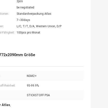
2pcs
be negotiated
tionen:
Standardverpackung Atlas
7~30days
en:
L/C, T/T, D/A, Western Union, D/P
-Fähigkeit:
100pcs pro Monat
0x772x2090mm Größe
:
NGM2+
off-Reinheit:
95-99.9%
STICKSTOFF PSA
 Atlas
,