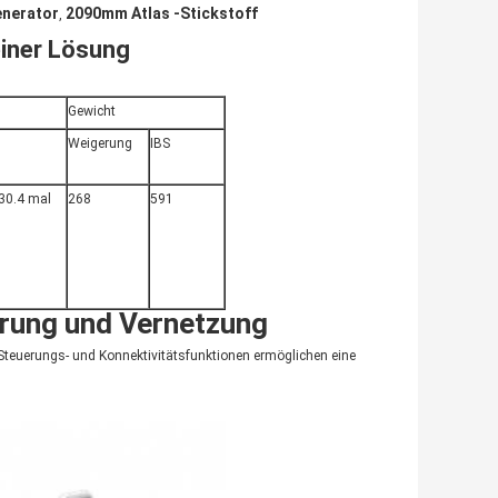
enerator
2090mm Atlas -Stickstoff
,
iner Lösung
Gewicht
Weigerung
IBS
30.4 mal
268
591
rung und Vernetzung
g?Steuerungs- und Konnektivitätsfunktionen ermöglichen eine