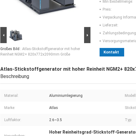
Min Bestellmenge:
Preis:
Verpackung Informa
Lieferzeit:
Zahlungsbedingung
Versorgungsmaterial
Großes Bild :
Atlas-Stickstoffgenerator mit hoher
Kontakt
Reinheit NGM2+ 820x772x2090mm Größe
Atlas-Stickstoffgenerator mit hoher Reinheit NGM2+ 82
Beschreibung
Material:
Aluminiumlegierung
Modell
Marke:
Atlas
Stickst
Luftfaktor:
2.6~3.5
Typ:
Hoher Reinheitsgrad-Stickstoff-Generator