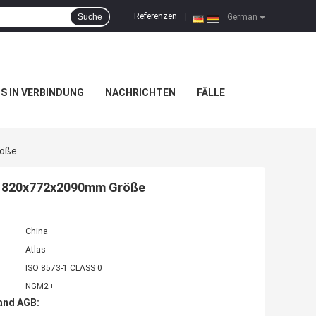
Referenzen
Suche
|
German
NS IN VERBINDUNG
NACHRICHTEN
FÄLLE
röße
2+ 820x772x2090mm Größe
China
Atlas
ISO 8573-1 CLASS 0
NGM2+
and AGB: