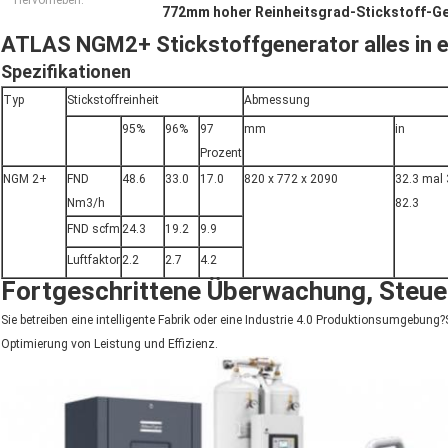
Hervorheben:
772mm hoher Reinheitsgrad-Stickstoff-G
ATLAS NGM2+ Stickstoffgenerator alles in e
Spezifikationen
Typ
Stickstoffreinheit
Abmessung
95%
96%
97
mm
in
Prozent
NGM 2+
FND
48.6
33.0
17.0
820 x 772 x 2090
32.3 mal 
Nm3/h
82.3
FND scfm
24.3
19.2
9.9
Luftfaktor
2.2
2.7
4.2
Fortgeschrittene Überwachung, Steue
Sie betreiben eine intelligente Fabrik oder eine Industrie 4.0 Produktionsumgebun
Optimierung von Leistung und Effizienz.